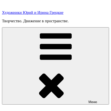
Перейти
к
Художники Юрий и Ирина Грецкие
содержимому
Творчество. Движение в пространстве.
Меню