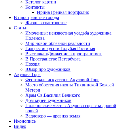
Каталог картин
Контакты
Ирина Грецкая портфолио
В пространстве города
Жизнь в соавторстве
Статьи
Имоченцы: неизвестная усадьба художника
Поленова
Мир новой образной реальности
Галерея искусств Голубая Гостиная
Выставка «Движение в пространстве»
В Пространстве Петербурга
Поэзия
Юмор про художников
Акулова Гора
Фестиваль искусств в Акуловой Горе
Место обретения иконы Тихвинской Божьей
Матери
Храм Св.Василия Великого
Дом-музей художников
Поленовские места : Акулова гора с кедровой
рощей
Ведлозеро — древняя земля
Иконопись
Видео