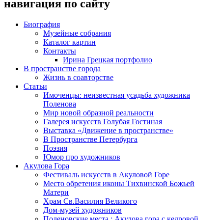
навигация по сайту
Биография
Музейные собрания
Каталог картин
Контакты
Ирина Грецкая портфолио
В пространстве города
Жизнь в соавторстве
Статьи
Имоченцы: неизвестная усадьба художника
Поленова
Мир новой образной реальности
Галерея искусств Голубая Гостиная
Выставка «Движение в пространстве»
В Пространстве Петербурга
Поэзия
Юмор про художников
Акулова Гора
Фестиваль искусств в Акуловой Горе
Место обретения иконы Тихвинской Божьей
Матери
Храм Св.Василия Великого
Дом-музей художников
Поленовские места : Акулова гора с кедровой