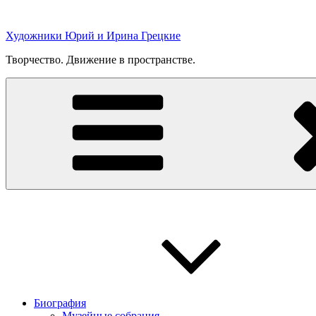
Перейти
к
Художники Юрий и Ирина Грецкие
содержимому
Творчество. Движение в пространстве.
Биография
Музейные собрания