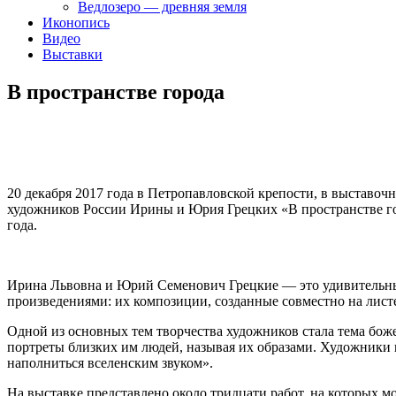
Ведлозеро — древняя земля
Иконопись
Видео
Выставки
В пространстве города
20 декабря 2017 года в Петропавловской крепости, в выставоч
художников России Ирины и Юрия Грецких «В пространстве го
года.
Ирина Львовна и Юрий Семенович Грецкие — это удивительный
произведениями: их композиции, созданные совместно на листе
Одной из основных тем творчества художников стала тема бо
портреты близких им людей, называя их образами. Художники 
наполниться вселенским звуком».
На выставке представлено около тридцати работ, на которых