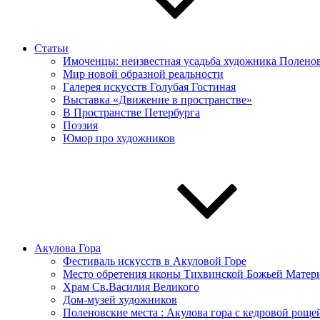
Статьи
Имоченцы: неизвестная усадьба художника Полено
Мир новой образной реальности
Галерея искусств Голубая Гостиная
Выставка «Движение в пространстве»
В Пространстве Петербурга
Поэзия
Юмор про художников
Акулова Гора
Фестиваль искусств в Акуловой Горе
Место обретения иконы Тихвинской Божьей Матер
Храм Св.Василия Великого
Дом-музей художников
Поленовские места : Акулова гора с кедровой роще