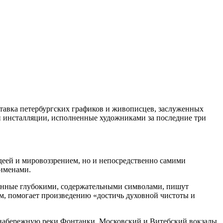
ыставка петербургских графиков и живописцев, заслуженных
и инсталляции, исполненные художниками за последние три
еей и мировоззрением, но и непосредственно самими
 именами.
щенные глубокими, содержательными символами, пишут
ам, помогает произведению «достичь духовной чистоты и
 набережную реки Фонтанки, Московский и Витебский вокзалы,