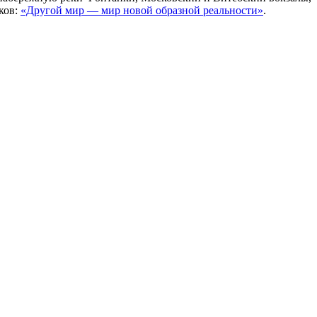
ков:
«Другой мир — мир новой образной реальности»
.