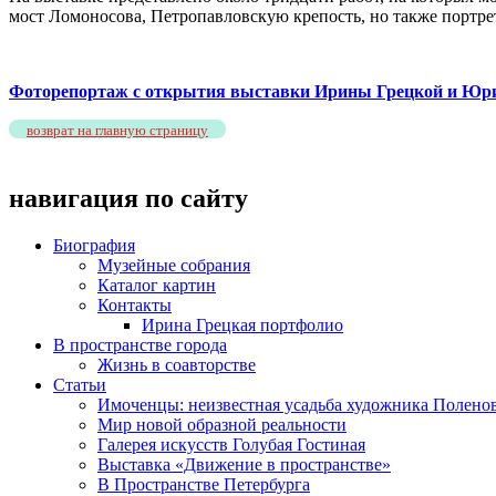
мост Ломоносова, Петропавловскую крепость, но также портр
Фоторепортаж с открытия выставки Ирины Грецкой и Юрия
возврат на главную страницу
навигация по сайту
Биография
Музейные собрания
Каталог картин
Контакты
Ирина Грецкая портфолио
В пространстве города
Жизнь в соавторстве
Статьи
Имоченцы: неизвестная усадьба художника Полено
Мир новой образной реальности
Галерея искусств Голубая Гостиная
Выставка «Движение в пространстве»
В Пространстве Петербурга