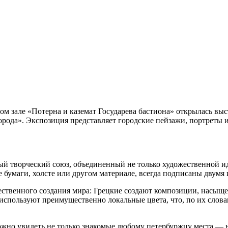
ном зале «Потерна и каземат Государева бастиона» открылась в
рода». Экспозиция представляет городские пейзажи, портреты 
 творческий союз, объединенный не только художественной ид
 бумаги, холсте или другом материале, всегда подписаны двумя
жественного создания мира: Грецкие создают композиции, насы
используют преимущественно локальные цвета, что, по их слов
 можно увидеть не только знакомые любому петербуржцу места —