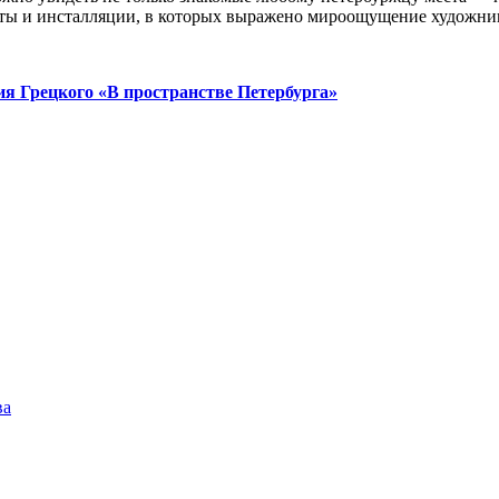
еты и инсталляции, в которых выражено мироощущение художни
 Грецкого «В пространстве Петербурга»
ва