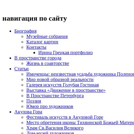
навигация по сайту
Биография
Музейные собрания
Каталог картин
Контакты
Ирина Грецкая портфолио
В пространстве города
Жизнь в соавторстве
Статьи
Имоченцы: неизвестная усадьба художника Полено
Мир новой образной реальности
Галерея искусств Голубая Гостиная
Выставка «Движение в пространстве»
В Пространстве Петербурга
Поэзия
Юмор про художников
Акулова Гора
Фестиваль искусств в Акуловой Горе
Место обретения иконы Тихвинской Божьей Матер
Храм Св.Василия Великого
Дом-музей художников