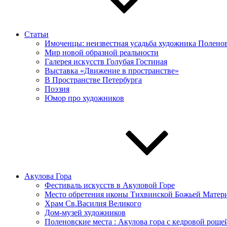
Статьи
Имоченцы: неизвестная усадьба художника Полено
Мир новой образной реальности
Галерея искусств Голубая Гостиная
Выставка «Движение в пространстве»
В Пространстве Петербурга
Поэзия
Юмор про художников
Акулова Гора
Фестиваль искусств в Акуловой Горе
Место обретения иконы Тихвинской Божьей Матер
Храм Св.Василия Великого
Дом-музей художников
Поленовские места : Акулова гора с кедровой роще