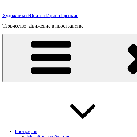
Перейти
к
Художники Юрий и Ирина Грецкие
содержимому
Творчество. Движение в пространстве.
Биография
Музейные собрания