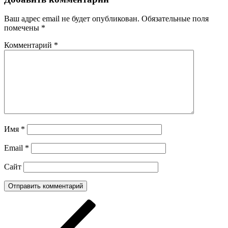
Ваш адрес email не будет опубликован.
Обязательные поля
помечены
*
Комментарий
*
Имя
*
Email
*
Сайт
Навигация
Предыдущая
запись:
по