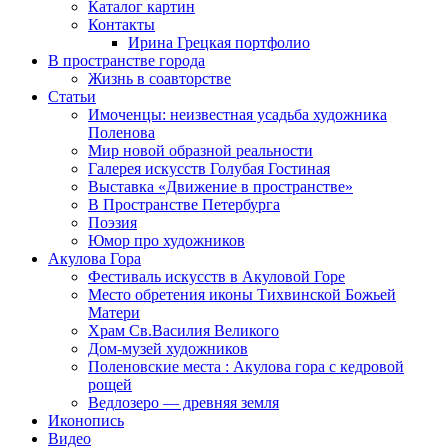
Каталог картин
Контакты
Ирина Грецкая портфолио
В пространстве города
Жизнь в соавторстве
Статьи
Имоченцы: неизвестная усадьба художника
Поленова
Мир новой образной реальности
Галерея искусств Голубая Гостиная
Выставка «Движение в пространстве»
В Пространстве Петербурга
Поэзия
Юмор про художников
Акулова Гора
Фестиваль искусств в Акуловой Горе
Место обретения иконы Тихвинской Божьей
Матери
Храм Св.Василия Великого
Дом-музей художников
Поленовские места : Акулова гора с кедровой
рощей
Ведлозеро — древняя земля
Иконопись
Видео