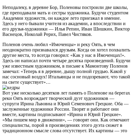
Неподалеку, в деревне Бор, Поленовы построили две школы,
где преподавали мать и сестры художника. Будучи студентом
Академии художеств, он каждое лето приезжал в имение.
Здесь у него бывали учителя из академии, а впоследствии и
его друзья-художники — Илья Репин, Иван Шишкин, Виктор
Васнецов, Николай Рерих, Павел Чистяков.
Поленов очень любил «Имоченцы» и реку Оять, в чем
неоднократно признавался друзьям. Когда он хотел похвалить
другие места, то всегда говорил: «Как у нас в Имоченцах!».
Здесь он написал почти четыре десятка произведений. Будучи
уже известным художником, в письме к Мамонтову Поленов
замечал: «Теперь я в деревне, дышу полной грудью. Какой у
нас сосновый воздух! Итальянцы и не подозревают, что такой
на свете существует»…
Вот уже несколько десятков лет память о Поленове на берегах
реки Оять возрождает творческий дуэт художников —
супруги Ирина Львовна и Юрий Семенович Грецкие. Оба —
заслуженные художники России. Творят и работают они
вместе, картины подписывают «Ирина и Юрий Грецкие».
«Мы пишем мир в движении», — говорят они. Как отмечают
специалисты, порой в произведениях этого дуэта сюжет в
традиционном смысле слова отсутствует. Их картины — это