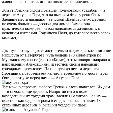
живописные притчи, иногда похожие на видения…
Живут Грецкие рядом с бывшей поленовской усадьбой — в
деревне Акулова Гора, что на высоком берегу реки Оять.
Здешние места называют «вепсской Швейцарией». Деревня
не очень большая — десятка два домов. Зимой она
практически вымирает, летом наполняется дачниками, в
основном жителями Лодейного Поля, до которого всего сорок
километров.
Для путешествующих самостоятельно дадим краткое описание
маршрута от Петербурга: чуть больше 170 километров по
Мурманскому шоссе (трасса «Кола»), затем поворот направо в
направлении Алеховщины, известной своим народным
гончарным промыслом. На полпути до нее, за деревней
Яровщина, поворачиваем налево, переезжаем по мосту через
Оять, и вот уже перед нами — Акулова Гора.
Тут можно спросить любого: Грецких здесь знают все. Их дом
— в самом конце деревни. Напротив него в поле —
возведенный их трудами храм Василия Великого. За ним —
поленовская кедровая роща (сегодня она насчитывает 18
старинных деревьев) и бывший усадебный парк.