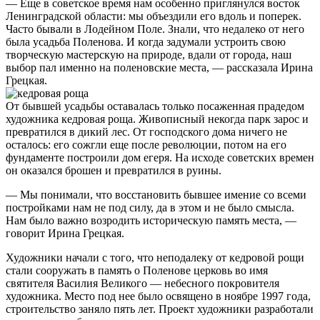
— Еще в советское время нам особенно приглянулся восток
Ленинградской области: мы объездили его вдоль и поперек.
Часто бывали в Лодейном Поле. Знали, что недалеко от него
была усадьба Поленова. И когда задумали устроить свою
творческую мастерскую на природе, вдали от города, наш
выбор пал именно на поленовские места, — рассказала Ирина
Грецкая.
От бывшей усадьбы оставалась только посаженная прадедом
художника кедровая роща. Живописный некогда парк зарос и
превратился в дикий лес. От господского дома ничего не
осталось: его сожгли еще после революции, потом на его
фундаменте построили дом егеря. На исходе советских времен
он оказался брошен и превратился в руины.
— Мы понимали, что восстановить бывшее имение со всеми
постройками нам не под силу, да в этом и не было смысла.
Нам было важно возродить историческую память места, —
говорит Ирина Грецкая.
Художники начали с того, что неподалеку от кедровой рощи
стали сооружать в память о Поленове церковь во имя
святителя Василия Великого — небесного покровителя
художника. Место под нее было освящено в ноябре 1997 года,
строительство заняло пять лет. Проект художники разработали