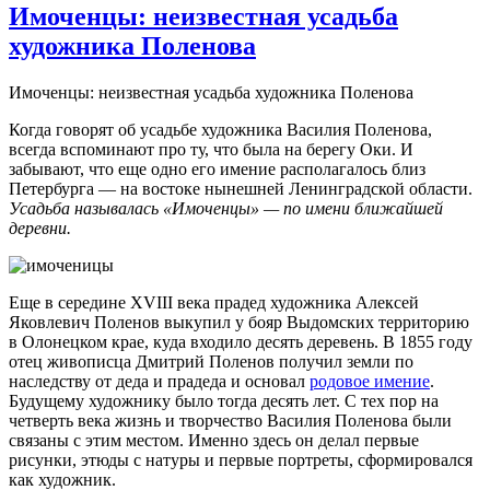
Имоченцы: неизвестная усадьба
художника Поленова
Имоченцы: неизвестная усадьба художника Поленова
Когда говорят об усадьбе художника Василия Поленова,
всегда вспоминают про ту, что была на берегу Оки. И
забывают, что еще одно его имение располагалось близ
Петербурга — на востоке нынешней Ленинградской области.
Усадьба называлась «Имоченцы» — по имени ближайшей
деревни.
Еще в середине XVIII века прадед художника Алексей
Яковлевич Поленов выкупил у бояр Выдомских территорию
в Олонецком крае, куда входило десять деревень. В 1855 году
отец живописца Дмитрий Поленов получил земли по
наследству от деда и прадеда и основал
родовое имение
.
Будущему художнику было тогда десять лет. С тех пор на
четверть века жизнь и творчество Василия Поленова были
связаны с этим местом. Именно здесь он делал первые
рисунки, этюды с натуры и первые портреты, сформировался
как художник.