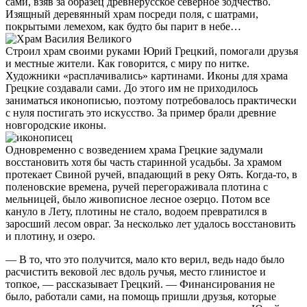
сами, взяв за образец древнерусское северное зодчество.
Изящный деревянный храм посреди поля, с шатрами,
покрытыми лемехом, как будто бы парит в небе…
Строил храм своими руками Юрий Грецкий, помогали друзья
и местные жители. Как говорится, с миру по нитке.
Художники «расплачивались» картинами. Иконы для храма
Грецкие создавали сами. До этого им не приходилось
заниматься иконописью, поэтому потребовалось практически
с нуля постигать это искусство. За пример брали древние
новгородские иконы.
Одновременно с возведением храма Грецкие задумали
восстановить хотя бы часть старинной усадьбы. За храмом
протекает Свиной ручей, впадающий в реку Оять. Когда-то, в
поленовские времена, ручей перегораживала плотина с
мельницей, было живописное лесное озерцо. Потом все
кануло в Лету, плотины не стало, водоем превратился в
заросший лесом овраг. За несколько лет удалось восстановить
и плотину, и озеро.
— В то, что это получится, мало кто верил, ведь надо было
расчистить вековой лес вдоль ручья, место глинистое и
топкое, — рассказывает Грецкий. — Финансирования не
было, работали сами, на помощь пришли друзья, которые