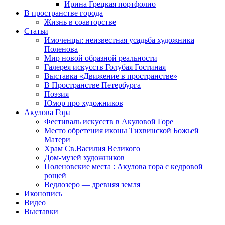
Ирина Грецкая портфолио
В пространстве города
Жизнь в соавторстве
Статьи
Имоченцы: неизвестная усадьба художника
Поленова
Мир новой образной реальности
Галерея искусств Голубая Гостиная
Выставка «Движение в пространстве»
В Пространстве Петербурга
Поэзия
Юмор про художников
Акулова Гора
Фестиваль искусств в Акуловой Горе
Место обретения иконы Тихвинской Божьей
Матери
Храм Св.Василия Великого
Дом-музей художников
Поленовские места : Акулова гора с кедровой
рощей
Ведлозеро — древняя земля
Иконопись
Видео
Выставки