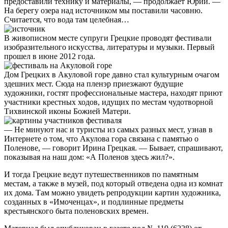
предоставили технику и материалы, — продолжает Юрий. —
На берегу озера над источником мы поставили часовню.
Считается, что вода там целебная…
В живописном месте супруги Грецкие проводят фестивали
изобразительного искусства, литературы и музыки. Первый
прошел в июне 2012 года.
Дом Грецких в Акуловой горе давно стал культурным очагом
здешних мест. Сюда на пленэр приезжают будущие
художники, гостят профессиональные мастера, находят приют
участники крестных ходов, идущих по местам чудотворной
Тихвинской иконы Божией Матери.
— Не минуют нас и туристы из самых разных мест, узнав в
Интернете о том, что Акулова гора связана с памятью о
Поленове, — говорит Ирина Грецкая. — Бывает, спрашивают,
показывая на наш дом: «А Поленов здесь жил?».
И тогда Грецкие ведут путешественников по памятным
местам, а также в музей, под который отведена одна из комнат
их дома. Там можно увидеть репродукции картин художника,
созданных в «Имоченцах», и подлинные предметы
крестьянского быта поленовских времен.